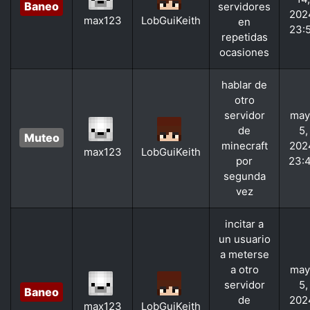
Baneo
servidores
202
max123
LobGuiKeith
en
23:
repetidas
ocasiones
hablar de
otro
servidor
may
de
5,
Muteo
minecraft
202
max123
LobGuiKeith
por
23:
segunda
vez
incitar a
un usuario
a meterse
a otro
may
servidor
5,
Baneo
de
202
max123
LobGuiKeith