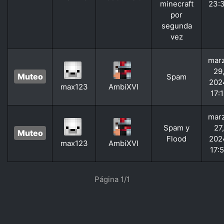
minecraft
23:
por
segunda
vez
mar
29
Muteo
Spam
202
max123
AmbiXVI
17:
mar
Spam y
27,
Muteo
Flood
202
max123
AmbiXVI
17:
Página 1/1