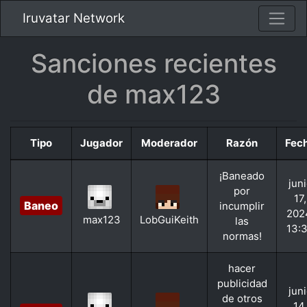
Iruvatar Network
Sanciones recientes
de max123
Tipo
Jugador
Moderador
Razón
Fec
¡Baneado
jun
por
17,
Baneo
incumplir
202
max123
LobGuiKeith
las
13:
normas!
hacer
publicidad
jun
de otros
14,